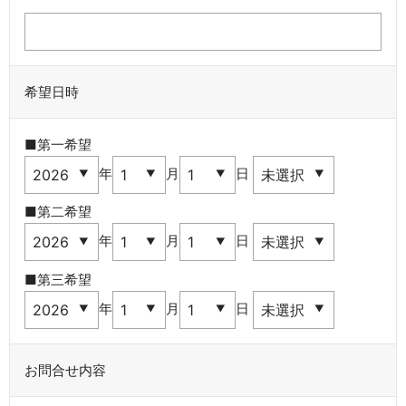
希望日時
■第一希望
年
月
日
■第二希望
年
月
日
■第三希望
年
月
日
お問合せ内容